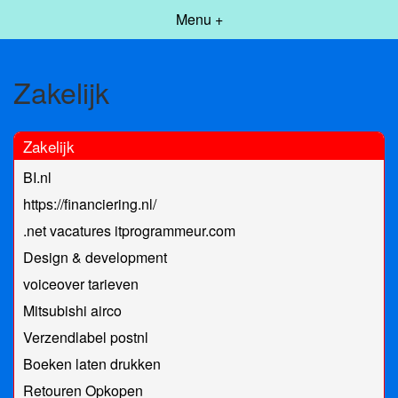
Menu +
Zakelijk
Zakelijk
BI.nl
https://financiering.nl/
.net vacatures itprogrammeur.com
Design & development
voiceover tarieven
Mitsubishi airco
Verzendlabel postnl
Boeken laten drukken
Retouren Opkopen