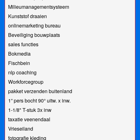
Milieumanagementsysteem
Kunststof draaien
onlinemarketing bureau
Beveiliging bouwplaats
sales functies
Bokmedia
Fischbein
nlp coaching
Workforcegroup
pakket verzenden buitenland
1” pers bocht 90° uitw. x inw.
1-1/8" T-stuk 3x inw
taxatie veenendaal
Vrieseiland
fotografie kleding